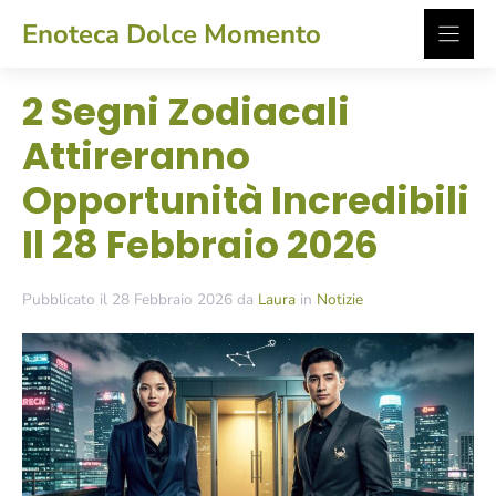
Vai
Enoteca Dolce Momento
al
contenuto
2 Segni Zodiacali
Attireranno
Opportunità Incredibili
Il 28 Febbraio 2026
Pubblicato il 28 Febbraio 2026 da
Laura
in
Notizie