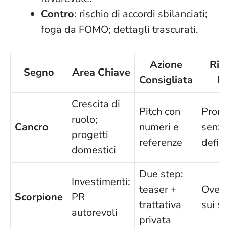
Contro
: rischio di accordi sbilanciati;
foga da FOMO
; dettagli trascurati.
Azione
Risc
Segno
Area Chiave
Consigliata
Ev
Crescita di
Pitch con
Prom
ruolo;
Cancro
numeri e
senza
progetti
referenze
defini
domestici
Due step:
Investimenti;
teaser +
Overe
Scorpione
PR
trattativa
sui so
autorevoli
privata