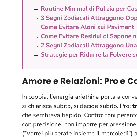
→
Routine Minimal di Pulizia per Ca
→
3 Segni Zodiacali Attraggono Oppo
→
Come Evitare Aloni sui Pavimenti 
→
Come Evitare Residui di Sapone n
→
2 Segni Zodiacali Attraggono Una
→
Strategie per Ridurre la Polvere su
Amore e Relazioni: Pro e C
In coppia, l’energia ariethina porta a conv
si chiarisce subito, si decide subito. Pro:
t
che sembrava tiepido. Contro: toni peren
con precisione, non imporre per pressione
(“Vorrei più serate insieme il mercoledì”) a