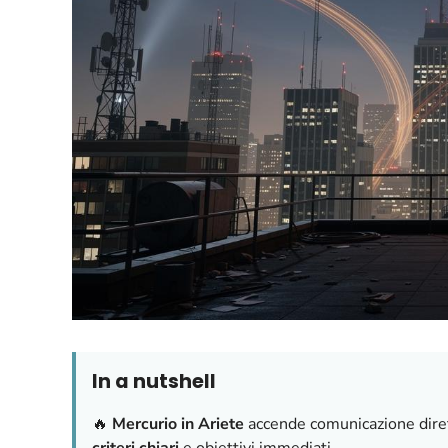
In a nutshell
🔥
Mercurio in Ariete
accende comunicazione dirett
criteri chiari
e obiettivi immediati.