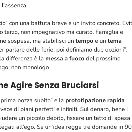
 l’assenza.
io” con una battuta breve e un invito concreto. Evi
ogo terzo, non impegnativo ma curato. Famiglia e
ne sospesa, ma stabilisci un
tempo
e un
tema
er parlare delle ferie, poi definiamo due opzioni”.
 la differenza è la
messa a fuoco
del prossimo
alogo, non monologo
.
me Agire Senza Bruciarsi
 “prima bozza subito” e la
prototipazione rapida
.
ce di piani perfetti e infiniti. Sul denaro, bene i
hiudere un piccolo debito, fissare un tetto di spesa
legati all’ego.
Se un’idea regge tre domande in 90