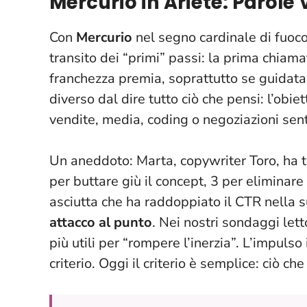
Mercurio in Ariete: Parole 
Con
Mercurio
nel segno cardinale di fuoco, 
transito dei “primi” passi: la prima chiamata
franchezza premia, soprattutto se guidata 
diverso dal dire tutto ciò che pensi
: l’obie
vendite, media, coding o negoziazioni sen
Un aneddoto: Marta, copywriter Toro, ha te
per buttare giù il concept, 3 per eliminare
asciutta che ha raddoppiato il CTR nella 
attacco al punto
. Nei nostri sondaggi lett
più utili per “rompere l’inerzia”.
L’impulso 
criterio
. Oggi il criterio è semplice: ciò che