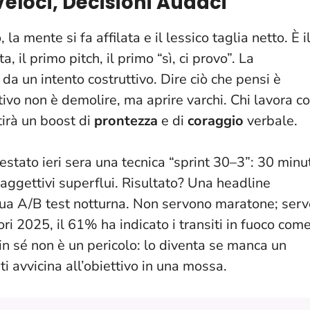
Veloci, Decisioni Audaci
la mente si fa affilata e il lessico taglia netto. È i
, il primo pitch, il primo “sì, ci provo”. La
da un intento costruttivo.
Dire ciò che pensi è
ttivo non è demolire, ma aprire varchi. Chi lavora c
tirà un boost di
prontezza
e di
coraggio
verbale.
stato ieri sera una tecnica “sprint 30–3”: 30 minu
 aggettivi superflui. Risultato? Una headline
sua A/B test notturna. Non servono maratone; serv
ori 2025, il 61% ha indicato i transiti in fuoco come
in sé non è un pericolo: lo diventa se manca un
 ti avvicina all’obiettivo in una mossa.