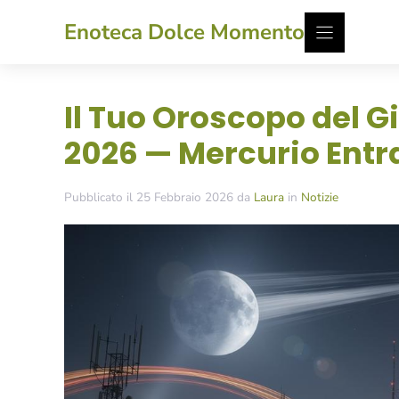
Vai
Enoteca Dolce Momento
al
contenuto
Il Tuo Oroscopo del Gi
2026 — Mercurio Entra
Pubblicato il 25 Febbraio 2026 da
Laura
in
Notizie