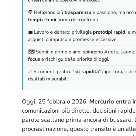
💬 Relazioni: più
trasparenza
e passione, ma occhio
tempi
e
temi
prima dei confronti.
💼 Lavoro e denaro: privilegia
prototipi rapidi
e mi
acquisti d’impulso e promesse eccessive.
🗺️ Segni in primo piano: spingono Ariete, Leone, 
focus
e rischi guida le priorità di oggi.
✅ Strumenti pratici: “
kit rapidità
” (apertura, richi
risultati misurabili.
Oggi, 25 febbraio 2026,
Mercurio entra i
comunicazioni più dirette, decisioni rapide,
parole scattano prima ancora di bussare, l
procrastinazione, questo transito è un all