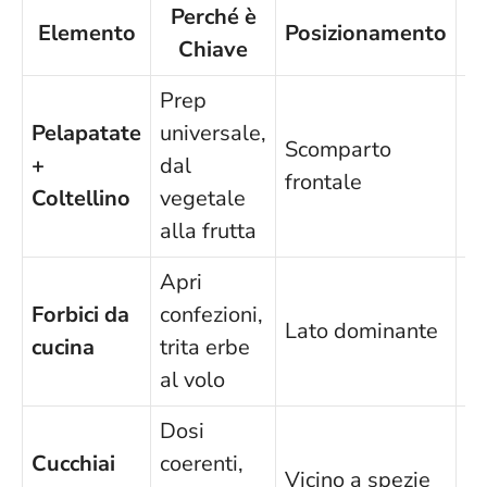
Perché è
Elemento
Posizionamento
Chiave
R
Prep
Pelapatate
universale,
Scomparto
1–
+
dal
frontale
ri
Coltellino
vegetale
alla frutta
Apri
Forbici da
confezioni,
Lato dominante
3
cucina
trita erbe
al volo
Dosi
Cucchiai
coerenti,
Vicino a spezie
30