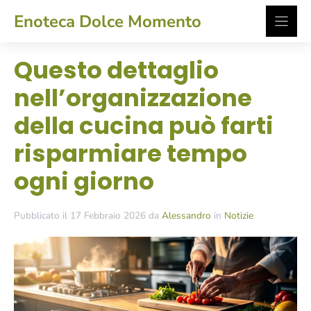
Vai
Enoteca Dolce Momento
al
contenuto
Questo dettaglio
nell’organizzazione
della cucina può farti
risparmiare tempo
ogni giorno
Pubblicato il 17 Febbraio 2026 da
Alessandro
in
Notizie