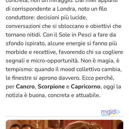
concreta, non un miraggio. Dai miei appunti
di corrispondente a Londra, noto un filo
conduttore: decisioni più lucide,
conversazioni che si sbloccano e obiettivi che
tornano nitidi. Con il Sole in Pesci a fare da
sfondo ispirato, alcune energie si fanno più
morbide e recettive, favorendo chi sa cogliere
segnali e micro-opportunità.
Non è magia, è
tempismo: quando il mood collettivo cambia,
le finestre si aprono davvero
. Ecco perché,
per
Cancro
,
Scorpione
e
Capricorno
, oggi la
notizia è buona, concreta e attuabile.