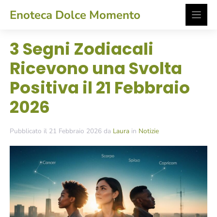
Vai
Enoteca Dolce Momento
al
contenuto
3 Segni Zodiacali
Ricevono una Svolta
Positiva il 21 Febbraio
2026
Pubblicato il 21 Febbraio 2026 da
Laura
in
Notizie