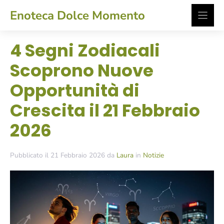
Vai
Enoteca Dolce Momento
al
contenuto
4 Segni Zodiacali
Scoprono Nuove
Opportunità di
Crescita il 21 Febbraio
2026
Pubblicato il 21 Febbraio 2026 da
Laura
in
Notizie