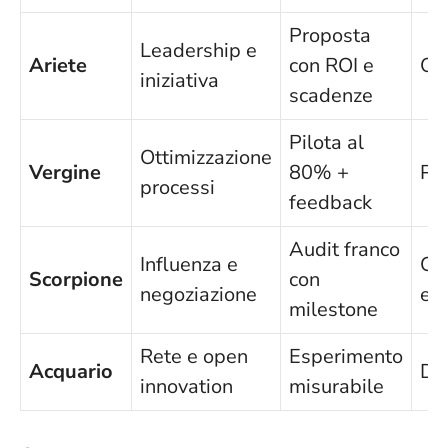
Proposta
Leadership e
Ariete
con ROI e
Ov
iniziativa
scadenze
Pilota al
Ottimizzazione
Vergine
80% +
Pe
processi
feedback
Audit franco
Influenza e
Con
Scorpione
con
negoziazione
ec
milestone
Rete e open
Esperimento
Acquario
Di
innovation
misurabile