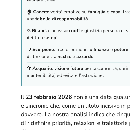
🏠
Cancro
: verità emotive su
famiglia
e
casa
; tr
una
tabella di responsabilità
.
⚖️
Bilancia
: nuovi
accordi
e giustizia personale; sn
dei tre esempi
.
🦂
Scorpione
: trasformazioni su
finanze
e
potere
distinzione tra
rischio
e
azzardo
.
🚀
Acquario
:
visione futura
per la comunità; sprin
mantenibilità) ed evitare l’astrazione.
Il
23 febbraio 2026
non è una data qualunq
e sincronie che, come un titolo incisivo in 
davvero. La nostra analisi indica che cinq
di ridefinire priorità, relazioni e traiettori