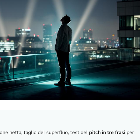
zione netta, taglio del superfluo, test del
pitch in tre frasi
per