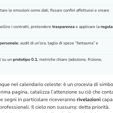
attare le emozioni come dati, fissare confini affettuosi e creare
ellire i contratti, pretendere
trasparenza
e applicare la
regola
 personale
; audit di un’ora, taglio di spese “fantasma” e
t su un
prototipo 0.1
, metriche chiare (adozione, frizione,
ue nel calendario celeste: è un crocevia di simbo
prima pagina, catalizza l’attenzione su ciò che cont
ue segni in particolare riceveranno
rivelazioni
capa
e professionali.
Il cielo non sussurra: detta priorità
.