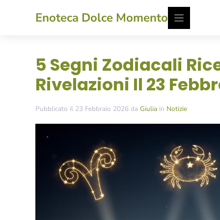
Vai
Enoteca Dolce Momento
al
contenuto
5 Segni Zodiacali Ri
Rivelazioni Il 23 Febb
Pubblicato il 23 Febbraio 2026 da
Giulia
in
Notizie