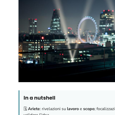
In a nutshell
🗓️
Ariete
: rivelazioni su
lavoro
e
scopo
; focalizza
validare l’idea.