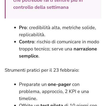
che potrebbe farti sentire più in
controllo della settimana
Pro
: credibilità alta, metriche solide,
replicabilità.
Contro
: rischio di comunicare in modo
troppo tecnico; serve una
narrazione
semplice
.
Strumenti pratici per il 23 febbraio:
Preparate un
one-pager
con
problema, approccio, 2 KPI e una
timeline.
Offrite un
test pilota
di 10 giorni con