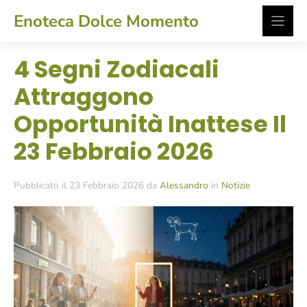
Vai
Enoteca Dolce Momento
al
contenuto
4 Segni Zodiacali
Attraggono
Opportunità Inattese Il
23 Febbraio 2026
Pubblicato il 23 Febbraio 2026 da
Alessandro
in
Notizie