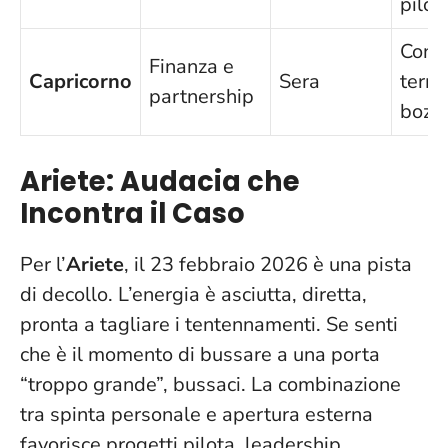
pilot
Conf
Finanza e
Capricorno
Sera
termi
partnership
bozz
Ariete: Audacia che
Incontra il Caso
Per l’
Ariete
, il 23 febbraio 2026 è una pista
di decollo. L’energia è asciutta, diretta,
pronta a tagliare i tentennamenti.
Se senti
che è il momento di bussare a una porta
“troppo grande”, bussaci
. La combinazione
tra spinta personale e apertura esterna
favorisce progetti pilota, leadership