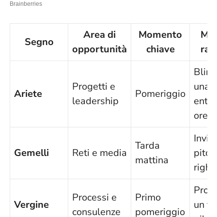
Area di
Momento
Mo
Segno
opportunità
chiave
rap
Blin
Progetti e
una c
Ariete
Pomeriggio
leadership
entro
ore
Invia
Tarda
Gemelli
Reti e media
pitch
mattina
righe
Prop
Processi e
Primo
Vergine
un te
consulenze
pomeriggio