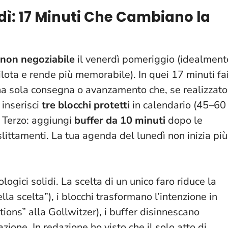
rdì: 17 Minuti Che Cambiano la
non negoziabile
il venerdì pomeriggio (idealment
pilota e rende più memorabile). In quei 17 minuti fa
na sola consegna o avanzamento che, se realizzato
 inserisci
tre blocchi protetti
in calendario (45–60
. Terzo: aggiungi
buffer da 10 minuti
dopo le
slittamenti.
La tua agenda del lunedì non inizia più
logici solidi. La scelta di un unico faro riduce la
la scelta”), i blocchi trasformano l’intenzione in
ons” alla Gollwitzer), i buffer disinnescano
cazione. In redazione ho visto che il solo atto di