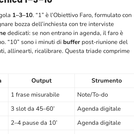
egola
1–3–10
. “1” è l’Obiettivo Faro, formulato con
egnare bozza dell’inchiesta con tre interviste
one
dedicati: se non entrano in agenda, il faro è
no. “10” sono i minuti di
buffer
post-riunione del
 allinearti, ricalibrare.
Questa triade comprime
a
Output
Strumento
1 frase misurabile
Note/To-do
3 slot da 45–60’
Agenda digitale
2–4 pause da 10’
Agenda digitale