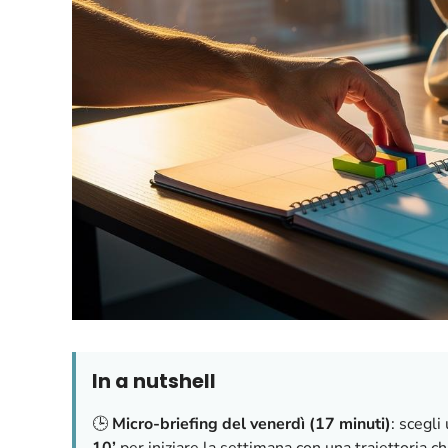
In a nutshell
🕒
Micro-briefing del venerdì (17 minuti)
: scegli
10’
per iniziare la settimana con una traiettoria ch