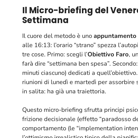
Il Micro-briefing del Vene
Settimana
Il cuore del metodo è uno
appuntamento 
alle 16:13: l’orario “strano” spezza l’auto
tre cose. Primo: scegli l’
Obiettivo Faro
, u
farà dire “settimana ben spesa”. Secondo:
minuti ciascuno) dedicati a quell’obiettivo
riunioni di lunedì e martedì per assorbire 
in salita: ha già una traiettoria
.
Questo micro-briefing sfrutta principi psico
frizione decisionale (effetto “paradosso del
comportamento (le “implementation intenti
l’ottimismo irrealistico tipico della pianifi