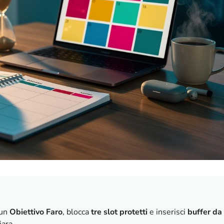
 un
Obiettivo Faro
, blocca
tre slot protetti
e inserisci
buffer da
iara.