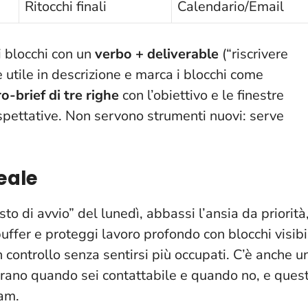
Ritocchi finali
Calendario/Email
i blocchi con un
verbo + deliverable
(“riscrivere
 utile in descrizione e marca i blocchi come
o-brief di tre righe
con l’obiettivo e le finestre
spettative.
Non servono strumenti nuovi: serve
eale
costo di avvio” del lunedì, abbassi l’ansia da priorità
 buffer e proteggi lavoro profondo con blocchi visibi
n controllo senza sentirsi più occupati
. C’è anche u
arano quando sei contattabile e quando no, e ques
eam.