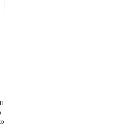
,
li
n
to