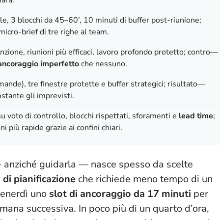
le, 3 blocchi da 45–60’, 10 minuti di buffer post-riunione;
micro-brief di tre righe al team.
zione, riunioni più efficaci, lavoro profondo protetto; contro—
ancoraggio imperfetto
che nessuno.
mande), tre finestre protette e buffer strategici; risultato—
stante gli imprevisti.
u voto di controllo, blocchi rispettati, sforamenti e
lead time
;
 più rapide grazie ai confini chiari.
— anziché guidarla — nasce spesso da scelte
di pianificazione
che richiede meno tempo di un
 venerdì uno
slot di ancoraggio da 17 minuti
per
timana successiva.
In poco più di un quarto d’ora,