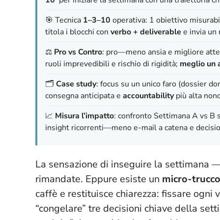
🎯 Tecnica
1–3–10
operativa: 1 obiettivo misurabi
titola i blocchi con
verbo + deliverable
e invia un 
⚖️
Pro vs Contro
: pro—meno ansia e migliore atten
ruoli imprevedibili e rischio di rigidità;
meglio un 
🗂️
Case study
: focus su un unico faro (dossier do
consegna anticipata e
accountability
più alta nono
📈
Misura l’impatto
: confronto Settimana A vs B s
insight ricorrenti—meno e-mail a catena e decisioni
La sensazione di inseguire la settimana 
rimandate. Eppure esiste un
micro-trucco 
caffè e restituisce chiarezza: fissare ogni
“congelare” tre decisioni chiave della set