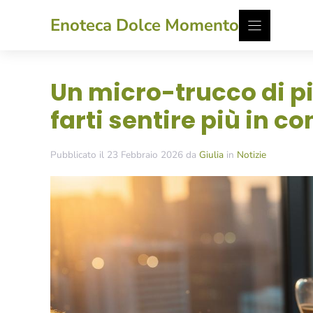
Vai
Enoteca Dolce Momento
al
contenuto
Un micro-trucco di p
farti sentire più in c
Pubblicato il 23 Febbraio 2026 da
Giulia
in
Notizie