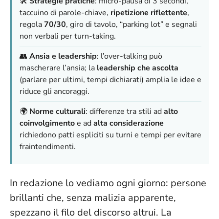
🛠️
Strategie pratiche
: micro-pausa di 3 secondi,
taccuino di parole-chiave,
ripetizione riflettente
,
regola
70/30
, giro di tavolo, “parking lot” e segnali
non verbali per turn-taking.
👥
Ansia e leadership
: l’over-talking può
mascherare l’ansia; la
leadership che ascolta
(parlare per ultimi, tempi dichiarati) amplia le idee e
riduce gli ancoraggi.
🌍
Norme culturali
: differenze tra stili ad
alto
coinvolgimento
e ad
alta considerazione
richiedono patti espliciti su turni e tempi per evitare
fraintendimenti.
In redazione lo vediamo ogni giorno: persone
brillanti che, senza malizia apparente,
spezzano il filo del discorso altrui. La