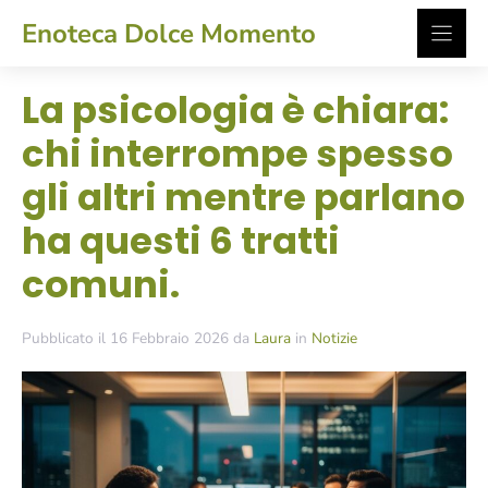
Vai
Enoteca Dolce Momento
al
contenuto
La psicologia è chiara:
chi interrompe spesso
gli altri mentre parlano
ha questi 6 tratti
comuni.
Pubblicato il 16 Febbraio 2026 da
Laura
in
Notizie