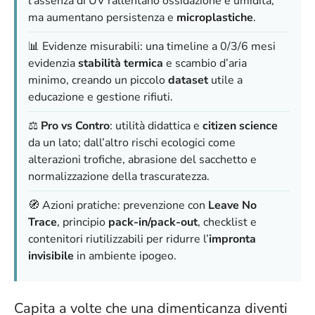
l’assenza di UV rallentano ossidazione e umidità,
ma aumentano persistenza e
microplastiche
.
📊 Evidenze misurabili: una timeline a 0/3/6 mesi
evidenzia
stabilità termica
e scambio d’aria
minimo, creando un piccolo
dataset
utile a
educazione e gestione rifiuti.
⚖️
Pro vs Contro
: utilità didattica e
citizen science
da un lato; dall’altro rischi ecologici come
alterazioni trofiche, abrasione del sacchetto e
normalizzazione della trascuratezza.
🧭 Azioni pratiche: prevenzione con
Leave No
Trace
, principio
pack-in/pack-out
, checklist e
contenitori riutilizzabili per ridurre l’
impronta
invisibile
in ambiente ipogeo.
Capita a volte che una dimenticanza diventi