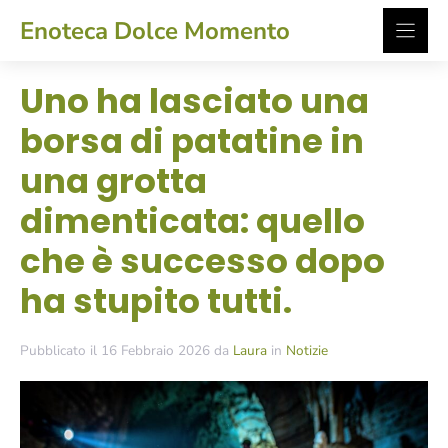
Vai
Enoteca Dolce Momento
al
contenuto
Uno ha lasciato una
borsa di patatine in
una grotta
dimenticata: quello
che è successo dopo
ha stupito tutti.
Pubblicato il 16 Febbraio 2026 da
Laura
in
Notizie