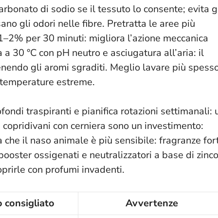
rbonato di sodio se il tessuto lo consente; evita g
ano gli odori nelle fibre. Pretratta le aree più
’1–2% per 30 minuti: migliora l’azione meccanica
 a 30 °C con pH neutro e asciugatura all’aria: il
enendo gli aromi sgraditi.
Meglio lavare più spess
 temperature estreme
.
fondi traspiranti e pianifica rotazioni settimanali: 
I copridivani con cerniera sono un investimento:
a che il naso animale è più sensibile: fragranze fort
 booster ossigenati e neutralizzatori a base di zinc
oprirle con profumi invadenti.
 consigliato
Avvertenze