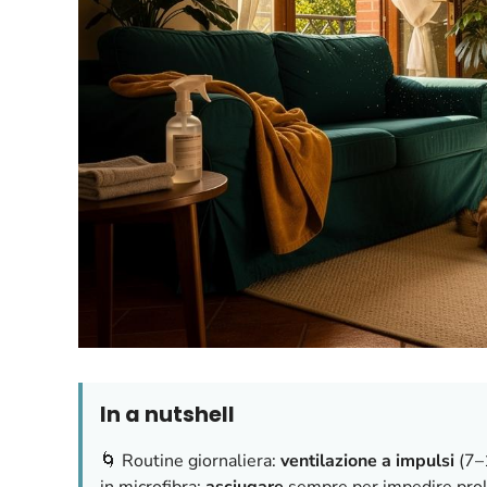
In a nutshell
🌀 Routine giornaliera:
ventilazione a impulsi
(7–1
in microfibra;
asciugare
sempre per impedire proli