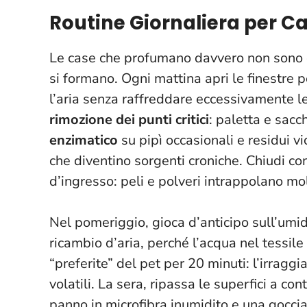
Routine Giornaliera per C
Le case che profumano davvero non sono q
si formano. Ogni mattina apri le finestre 
l’aria senza raffreddare eccessivamente le
rimozione dei punti critici
: paletta e sacc
enzimatico
su pipì occasionali e residui vi
che diventino sorgenti croniche
. Chiudi co
d’ingresso: peli e polveri intrappolano mo
Nel pomeriggio, gioca d’anticipo sull’umi
ricambio d’aria, perché l’acqua nel tessile 
“preferite” del pet per 20 minuti: l’irrag
volatili. La sera, ripassa le superfici a co
panno in microfibra inumidito e una goccia