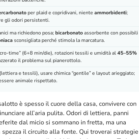
ercarbonato
per plaid e copridivani, niente
ammorbidenti
;
re gli odori persistenti.
ganici ma richiedono posa;
bicarbonato
assorbente con possibili
niaca
sconsigliata perché stimola la marcatura.
ro-time” (6+8 min/die), rotazioni tessili e umidità al
45–55%
zzerato il problema sul pianerottolo.
(lettiera e tessili), usare chimica “gentile” e layout arieggiato;
nessere animale rispettato.
l salotto è spesso il cuore della casa, convivere con
nunciare all’aria pulita. Odori di lettiera, panni
ferite dal micio si sommano in fretta, ma una
pezza il circuito alla fonte. Qui troverai strategie