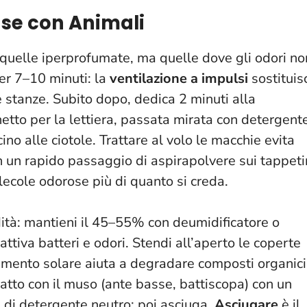
ase con Animali
uelle iperprofumate, ma quelle dove gli odori no
per 7–10 minuti: la
ventilazione a impulsi
sostituis
 stanze. Subito dopo, dedica 2 minuti alla
hetto per la lettiera, passata mirata con detergent
cino alle ciotole.
Trattare al volo le macchie evita
n un rapido passaggio di aspirapolvere sui tappeti
lecole odorose più di quanto si creda.
dità: mantieni il 45–55% con deumidificatore o
attiva batteri e odori. Stendi all’aperto le coperte
giamento solare aiuta a degradare composti organici
ntatto con il muso (ante basse, battiscopa) con un
 di detergente neutro; poi asciuga.
Asciugare
è il