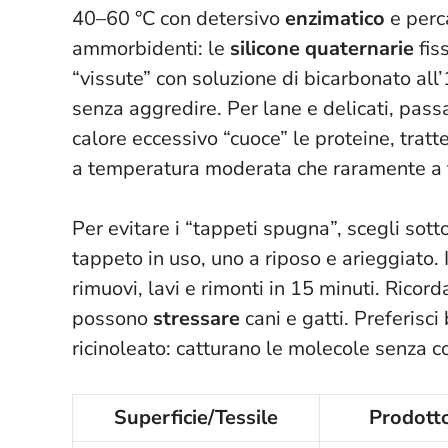
40–60 °C con detersivo
enzimatico
e perca
ammorbidenti: le
silicone quaternarie
fiss
“vissute” con soluzione di bicarbonato all
senza aggredire. Per lane e delicati, passa
calore eccessivo “cuoce” le proteine, tratt
a temperatura moderata che raramente a
Per evitare i “tappeti spugna”, scegli sotto
tappeto in uso, uno a riposo e arieggiato. 
rimuovi, lavi e rimonti in 15 minuti. Ricord
possono
stressare
cani e gatti. Preferisci
ricinoleato: catturano le molecole senza c
Superficie/Tessile
Prodotto