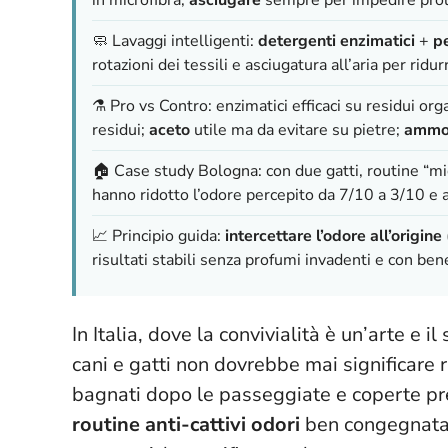
🧼 Lavaggi intelligenti:
detergenti enzimatici
+
p
rotazioni dei tessili e asciugatura all’aria per ridur
⚗️ Pro vs Contro: enzimatici efficaci su residui or
residui;
aceto
utile ma da evitare su pietre;
ammo
🏠 Case study Bologna: con due gatti, routine “mic
hanno ridotto l’odore percepito da 7/10 a 3/10 e a
📈 Principio guida:
intercettare l’odore all’origine
risultati stabili senza profumi invadenti e con be
In Italia, dove la convivialità è un’arte e i
cani e gatti non dovrebbe mai significare ri
bagnati dopo le passeggiate e coperte pre
routine anti-cattivi odori
ben congegnata s