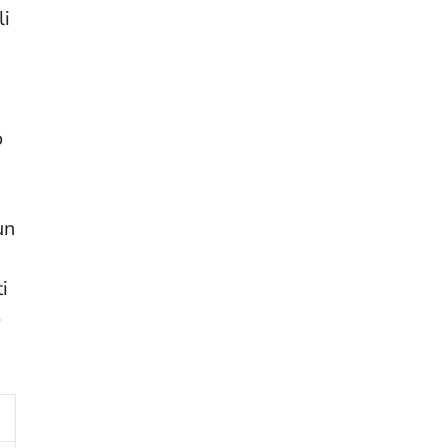
li
o
un
i
o