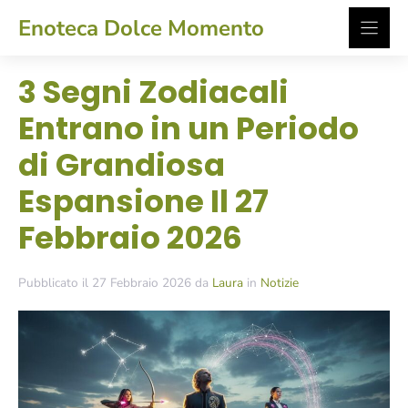
Vai
Enoteca Dolce Momento
al
contenuto
3 Segni Zodiacali
Entrano in un Periodo
di Grandiosa
Espansione Il 27
Febbraio 2026
Pubblicato il 27 Febbraio 2026 da
Laura
in
Notizie