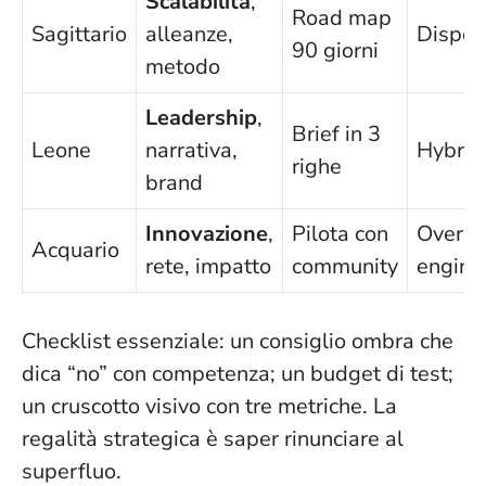
Scalabilità
,
Road map
Sagittario
alleanze,
Disper
90 giorni
metodo
Leadership
,
Brief in 3
Leone
narrativa,
Hybris
righe
brand
Innovazione
,
Pilota con
Over-
Acquario
rete, impatto
community
engine
Checklist essenziale: un consiglio ombra che
dica “no” con competenza; un budget di test;
un cruscotto visivo con tre metriche.
La
regalità strategica è saper rinunciare al
superfluo
.