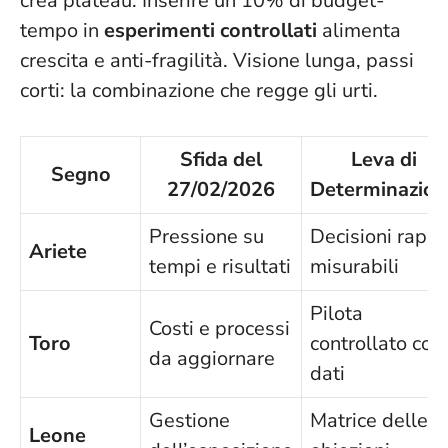
crea plateau. Inserire un 10% di budget-
tempo in
esperimenti controllati
alimenta
crescita e anti-fragilità.
Visione lunga, passi
corti: la combinazione che regge gli urti
.
Sfida del
Leva di
Segno
27/02/2026
Determinazion
Pressione su
Decisioni rapid
Ariete
tempi e risultati
misurabili
Pilota
Costi e processi
Toro
controllato con
da aggiornare
dati
Gestione
Matrice delle
Leone