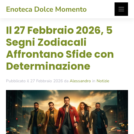
Vai
Enoteca Dolce Momento
al
contenuto
Il 27 Febbraio 2026, 5
Segni Zodiacali
Affrontano Sfide con
Determinazione
Pubblicato il 27 Febbraio 2026 da
Alessandro
in
Notizie