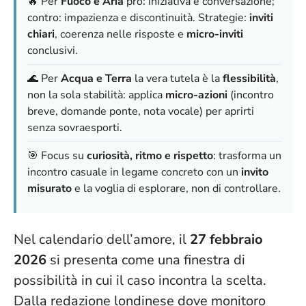
🔥 Per
Fuoco e Aria
pro: iniziativa e conversazione;
contro: impazienza e discontinuità. Strategie:
inviti
chiari
, coerenza nelle risposte e
micro-inviti
conclusivi.
🌊 Per
Acqua e Terra
la vera tutela è la
flessibilità
,
non la sola stabilità: applica
micro-azioni
(incontro
breve, domande ponte, nota vocale) per aprirti
senza sovraesporti.
🎯 Focus su
curiosità, ritmo e rispetto
: trasforma un
incontro casuale in legame concreto con un
invito
misurato
e la voglia di esplorare, non di controllare.
Nel calendario dell’amore, il
27 febbraio
2026
si presenta come una finestra di
possibilità in cui il caso incontra la scelta.
Dalla redazione londinese dove monitoro