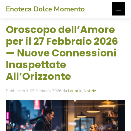
Vai
Enoteca Dolce Momento
al
contenuto
Oroscopo dell’Amore
per il 27 Febbraio 2026
— Nuove Connessioni
Inaspettate
All’Orizzonte
Pubblicato il 27 Febbraio 2026 da
Laura
in
Notizie